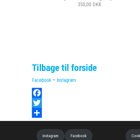
350,00 DKK
Tilbage til forside
Facebook
–
Instagram
F
a
T
c
w
S
e
i
h
Instagram
Facebook
Cooki