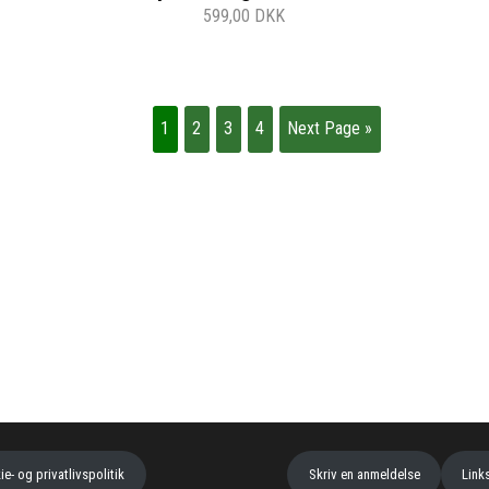
599,00 DKK
1
2
3
4
Next Page »
e- og privatlivspolitik
Skriv en anmeldelse
Link