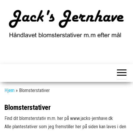
Skip
to
the
content
Blomsterstativ i jern
Jacks
Jacks Jernhave
Jernhave
fremstiller
blomsterstativer,
plantestativer,
dekorationsstativer,
figur, pynt m.m. i
jern til haven, som
Hjem
»
Blomsterstativer
med tiden, får et
flot rustent look.
Blomsterstativer
Find dit blomsterstativ m.m. her på www.jacks-jernhave.dk
Alle plantestativer som jeg fremstiller her på siden kan laves i den