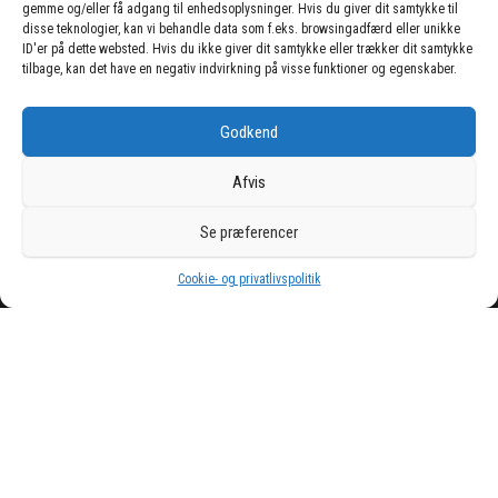
gemme og/eller få adgang til enhedsoplysninger. Hvis du giver dit samtykke til
disse teknologier, kan vi behandle data som f.eks. browsingadfærd eller unikke
ID'er på dette websted. Hvis du ikke giver dit samtykke eller trækker dit samtykke
Cookie- og privatlivspolitik
tilbage, kan det have en negativ indvirkning på visse funktioner og egenskaber.
Skriv en anmeldelse
Links
Godkend
Der tages forbehold for
eventuelle fejl og ændringer
Afvis
Se præferencer
Drevet af
WordPress
|
Tema:
Envo Magazine
Cookie- og privatlivspolitik