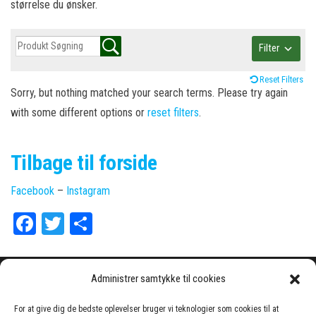
størrelse du ønsker.
Filter
Reset Filters
Sorry, but nothing matched your search terms. Please try again
with some different options or
reset filters
.
Tilbage til forside
Facebook
–
Instagram
Fa
T
Sh
ce
wi
ar
bo
tt
e
Administrer samtykke til cookies
ok
er
For at give dig de bedste oplevelser bruger vi teknologier som cookies til at
Instagram
Facebook