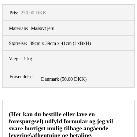
Pris:
250,00 DKK
Materiale:
Massivt jern
Størrelse:
39cm x 39cm x 41cm
(LxBxH)
Vægt:
1 kg
Forsendelse:
Danmark
(50,00 DKK)
(Her kan du bestille eller lave en
forespørgsel) udfyld formular og jeg vil
svare hurtigst mulig tilbage angående
levering\afhentning og betaling.