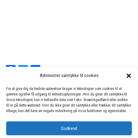
Fa
T
Sh
Administrer samtykke til cookies
ce
wi
ar
bo
tt
e
For at give dig de bedste oplevelser bruger vi teknologier som cookies til at
gemme og/eller få adgang til enhedsoplysninger. Hvis du giver dit samtykke til
ok
er
disse teknologier, kan vi behandle data som f.eks. browsingadfærd eller unikke
ID'er på dette websted. Hvis du ikke giver dit samtykke eller trækker dit samtykke
Instagram
Facebook
tilbage, kan det have en negativ indvirkning på visse funktioner og egenskaber.
Cookie- og privatlivspolitik
Godkend