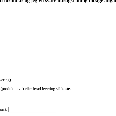
yld formular og jeg vil svare hurtigst mulig tilbage ang
vering)
 (produktnavn) eller hvad levering vil koste.
 tomt.