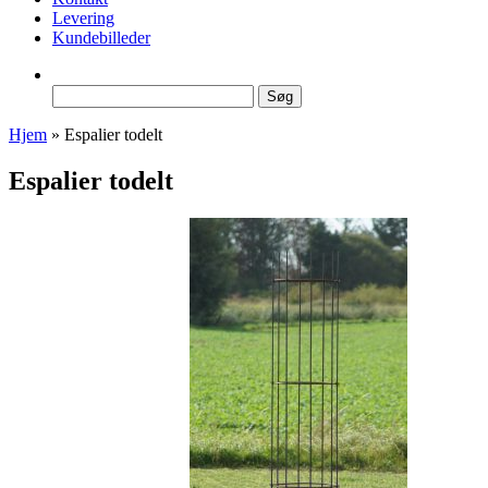
Levering
Kundebilleder
Søg
efter:
Hjem
»
Espalier todelt
Espalier todelt