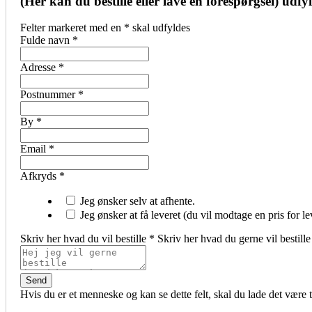
(Her kan du bestille eller lave en forespørgsel) udf
Felter markeret med en
*
skal udfyldes
Fulde navn
*
Adresse
*
Postnummer
*
By
*
Email
*
Afkryds
*
Jeg ønsker selv at afhente.
Jeg ønsker at få leveret (du vil modtage en pris for le
Skriv her hvad du vil bestille
*
Skriv her hvad du gerne vil bestille
Hvis du er et menneske og kan se dette felt, skal du lade det være